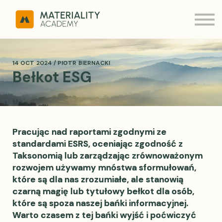
ESRS Q&A
MATERIALITY
Kontakt
Zaloguj
14 OCT 2024 / PIOTR BIERNACKI
Bełkot ESG
Pracując nad raportami zgodnymi ze
standardami ESRS, oceniając zgodność z
Taksonomią lub zarządzając zrównoważonym
rozwojem używamy mnóstwa sformułowań,
które są dla nas zrozumiałe, ale stanowią
czarną magię lub tytułowy bełkot dla osób,
które są spoza naszej bańki informacyjnej.
Warto czasem z tej bańki wyjść i poćwiczyć