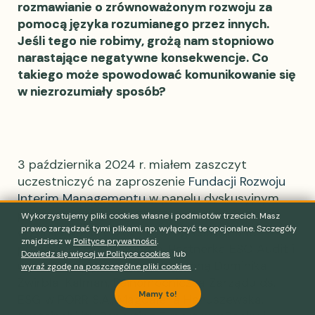
rozmawianie o zrównoważonym rozwoju za
pomocą języka rozumianego przez innych.
Jeśli tego nie robimy, grożą nam stopniowo
narastające negatywne konsekwencje. Co
takiego może spowodować komunikowanie się
w niezrozumiały sposób?
3 października 2024 r. miałem zaszczyt
uczestniczyć na zaproszenie
Fundacji Rozwoju
Interim Managementu
w panelu dyskusyjnym
podczas konferencji
Eko Transformacje
Wykorzystujemy pliki cookies własne i podmiotów trzecich. Masz
prawo zarządzać tymi plikami, np. wyłączyć te opcjonalne. Szczegóły
organizowanej przez
Pro Progressio
. Panel
znajdziesz w
Polityce prywatności
.
prowadziła Ewa Sowińska, Partnerka ESO Audit i
Dowiedz się więcej w Polityce cookies
lub
uczestniczyły w nim wraz ze mną Dominika
wyraź zgodę na poszczególne pliki cookies
.
Żwirbla-Kalman, Pełnomocniczka Zarządu ds.
Mamy to!
ESG w PORR S.A., Magdalena Hanuszewska,