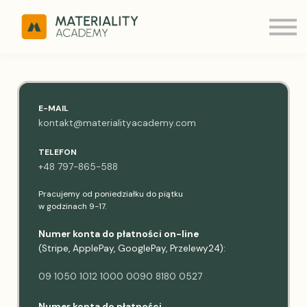
ESRS Q&A
MATERIALITY
Kontakt
Zaloguj
E-MAIL
kontakt@materialityacademy.com
TELEFON
+48 797-865-588
Pracujemy od poniedziałku do piątku
w godzinach 9-17.
Numer konta do płatności on-line
(Stripe, ApplePay, GooglePay, Przelewy24):
09 1050 1012 1000 0090 8180 0527
Numer konta do płatności