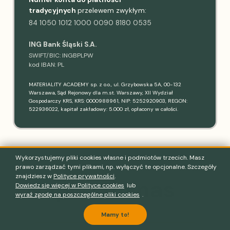
tradycyjnych
przelewem zwykłym:
84 1050 1012 1000 0090 8180 0535
ING Bank Śląski S.A.
SWIFT/BIC: INGBPLPW
kod IBAN: PL
MATERIALITY ACADEMY sp. z o.o., ul. Grzybowska 5A, 00-132
Warszawa, Sąd Rejonowy dla m.st. Warszawy, XII Wydział
Gospodarczy KRS, KRS: 0000988961, NIP: 5252920903, REGON:
522936022, kapitał zakładowy: 5.000 zł, opłacony w całości.
Wykorzystujemy pliki cookies własne i podmiotów trzecich. Masz
prawo zarządzać tymi plikami, np. wyłączyć te opcjonalne. Szczegóły
znajdziesz w
Polityce prywatności
.
Napisz do nas
Dowiedz się więcej w Polityce cookies
lub
wyraź zgodę na poszczególne pliki cookies
.
Mamy to!
IMIĘ