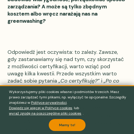
zarządzania? A może są tylko zbędnym
kosztem albo wręcz narażają nas na
greenwashing?
Odpowiedź jest oczywista: to zależy. Zawsze,
gdy zastanawiamy się nad tym, czy skorzystać
z możliwości certyfikacji, warto wziąć pod
uwagę kilka kwestii. Przede wszystkim warto
zadać sobie pytania
„Co certyfikuję?”
i
„Po co
certyfikuję?”
Wykorzystujemy pliki cookies własne i podmiotów trzecich. Masz
prawo zarządzać tymi plikami, np. wyłączyć te opcjonalne. Szczegóły
znajdziesz w
Polityce prywatności
.
Certyfikacja jest procesem, w którym
Dowiedz się więcej w Polityce cookies
lub
wyraź zgodę na poszczególne pliki cookies
.
zewnętrzny podmiot ustala pewien standard, a
następnie różne przedsiębiorstwa sprawdzają,
Mamy to!
czy przedmiot certyfikacji jest z tym