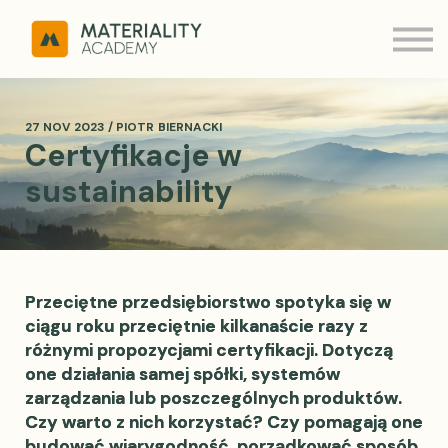
ESRS Q&A
MATERIALITY
Kontakt
Zaloguj
27 NOV 2023 / PIOTR BIERNACKI
Certyfikacje w
sustainability
Przeciętne przedsiębiorstwo spotyka się w
ciągu roku przeciętnie kilkanaście razy z
różnymi propozycjami certyfikacji. Dotyczą
one działania samej spółki, systemów
zarządzania lub poszczególnych produktów.
Czy warto z nich korzystać? Czy pomagają one
budować wiarygodność, porządkować sposób