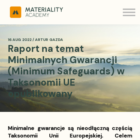
ESRS Q&A
MATERIALITY
Kontakt
Zaloguj
16 AUG 2022 / ARTUR GAZDA
Raport na temat
Minimalnych Gwarancji
(Minimum Safeguards) w
Taksonomii UE
opublikowany
Minimalne gwarancje są nieodłączną częścią
Taksonomii Unii Europejskiej. Celem