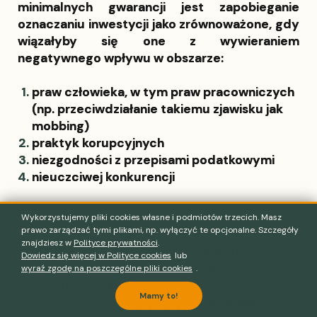
minimalnych gwarancji jest zapobieganie
oznaczaniu inwestycji jako zrównoważone, gdy
wiązałyby się one z wywieraniem
negatywnego wpływu w obszarze:
praw człowieka, w tym praw pracowniczych
(np. przeciwdziałanie takiemu zjawisku jak
mobbing)
praktyk korupcyjnych
niezgodności z przepisami podatkowymi
nieuczciwej konkurencji
Wykorzystujemy pliki cookies własne i podmiotów trzecich. Masz
prawo zarządzać tymi plikami, np. wyłączyć te opcjonalne. Szczegóły
znajdziesz w
Polityce prywatności
.
Zgodnie z Artykułem 18 Rozporządzenia
Dowiedz się więcej w Polityce cookies
lub
2020/852 (Taksonomia) spełnieniem
wyraź zgodę na poszczególne pliki cookies
.
Minimalnych Gwarancji jest:
Mamy to!
„…przestrzeganie
Wytycznych OECD dla