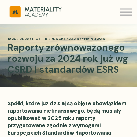
ESRS Q&A
MATERIALITY
Kontakt
Zaloguj
12 JUL 2022 / PIOTR BIERNACKI, KATARZYNA NOWAK
Raporty zrównoważonego
rozwoju za 2024 rok już wg
CSRD i standardów ESRS
Spółki, które już dzisiaj są objęte obowiązkiem
raportowania niefinansowego, będą musiały
opublikować w 2025 roku raporty
przygotowane zgodnie z wymogami
Europejskich Standardów Raportowania