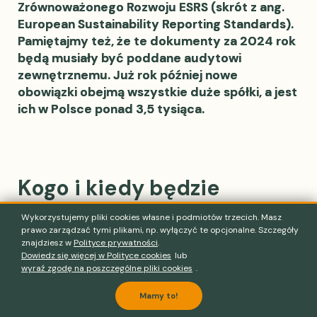
Zrównoważonego Rozwoju ESRS (skrót z ang.
European Sustainability Reporting Standards).
Pamiętajmy też, że te dokumenty za 2024 rok
będą musiały być poddane audytowi
zewnętrznemu. Już rok później nowe
obowiązki obejmą wszystkie duże spółki, a jest
ich w Polsce ponad 3,5 tysiąca.
Kogo i kiedy będzie
dotyczyć CSRD i ESRS?
Wykorzystujemy pliki cookies własne i podmiotów trzecich. Masz
prawo zarządzać tymi plikami, np. wyłączyć te opcjonalne. Szczegóły
znajdziesz w
Polityce prywatności
.
W poniższej tabeli ujęliśmy różne rodzaje spółek,
Dowiedz się więcej w Polityce cookies
lub
które będą zobowiązane do publikowania
wyraź zgodę na poszczególne pliki cookies
.
raportów zrównoważonego rozwoju i
Mamy to!
harmonogram wchodzenia w życie nowych