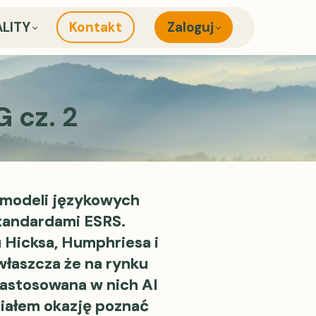
LITY
Kontakt
Zaloguj
 cz. 2
 modeli językowych
standardami ESRS.
 Hicksa, Humphriesa i
właszcza że na rynku
zastosowana w nich AI
miałem okazję poznać