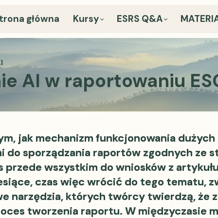
trona główna
Kursy
ESRS Q&A
MATERIA
I
e AI w raportowaniu ESG
ym, jak mechanizm funkcjonowania dużych
mi do sporządzania raportów zgodnych ze 
 przede wszystkim do wniosków z artykułu
iesiące, czas więc wrócić do tego tematu, z
we narzędzia, których twórcy twierdzą, że 
proces tworzenia raportu. W międzyczasie 