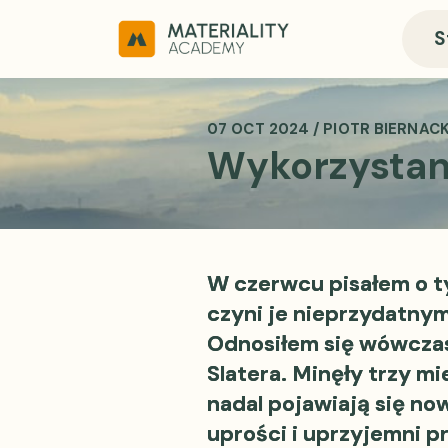
S
07 OCT 2024 / PIOTR BIERNACK
Wykorzystani
W czerwcu pisałem o t
czyni je nieprzydatny
Odnosiłem się wówczas
Slatera. Minęły trzy m
nadal pojawiają się no
uprości i uprzyjemni 