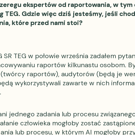
szeregu ekspertów od raportowania, w tym 
g TEG. Gdzie więc dziś jesteśmy, jeśli chod
nia, które przed nami stoi?
 SR TEG w połowie września zadałem pytan
acowywaniu raportów kilkunastu osobom. By
 (twórcy raportów), audytorów (będą je wer
(będą wykorzystywali zawarte w nich informa
.
ł ani jednego zadania lub procesu związaneg
ałanie człowieka mogłoby zostać zastąpio
adania lub procesu, w którym AI mogłoby pr